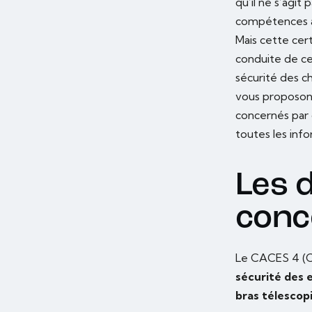
qu’il ne s’agit
compétences à 
Mais cette cer
conduite de ces
sécurité des ch
vous proposons 
concernés par c
toutes les info
Les 
conc
Le CACES 4 (Ce
sécurité des 
bras télescop