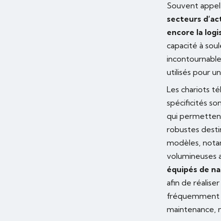
Souvent appelé
secteurs d’act
encore la logi
capacité à sou
incontournables
utilisés pour u
Les chariots t
spécificités s
qui permette
robustes desti
modèles, nota
volumineuses 
équipés de na
afin de réalise
fréquemment e
maintenance, n