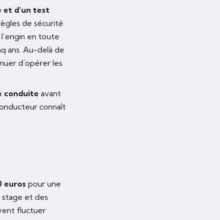
 et d’un test
règles de sécurité
 l’engin en toute
inq ans. Au-delà de
nuer d’opérer les
e conduite
avant
conducteur connaît
0 euros
pour une
u stage et des
vent fluctuer