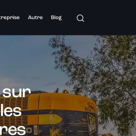
treprise
Autre
Blog
 sur
 les
ires