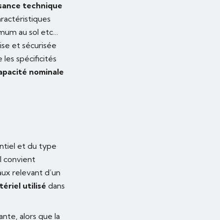
sance technique
ractéristiques
imum au sol etc…
se et sécurisée
 les spécificités
apacité nominale
ntiel et du type
l convient
aux relevant d’un
riel utilisé
dans
ante, alors que la