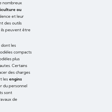
 de nombreux
riculture ou
lence et leur
t des outils
 ils peuvent être
 dont les
s modèles compacts
odèles plus
autes. Certains
acer des charges
t les
engins
r du personnel
ts sont
ravaux de