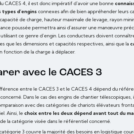
du CACES 4, il est donc impératif d’avoir une bonne
connais
s types d’engins
connexes afin de bien appréhender leurs ca
r capacité de charge, hauteur maximale de levage, rayon min
ance poussée permettra ainsi d’assurer une manœuvre préci
 utilisant ce genre d’engin. Les conducteurs doivent connaître
es que les dimensions et capacités respectives, ainsi que la
c
 fonction de la charge à déplacer.
rer avec le CACES 3
différence entre le CACES 3 et le CACES 4 dépend du référe
oncerné. Dans le cas des engins de chantier télescopiques, i
omparaison avec des catégories de chariots élévateurs front
l. Ainsi, le
choix entre les deux dépend avant tout du maté
 de la catégorie visée dans le référentiel concerné.
 catégorie 3 couvre la majorité des besoins en logistique cour