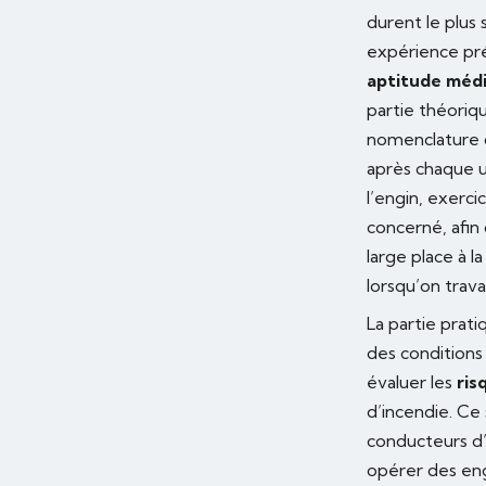
durent le plus 
expérience pré
aptitude médi
partie théoriq
nomenclature de
après chaque u
l’engin, exerc
concerné, afin 
large place à la
lorsqu’on trava
La partie prati
des conditions
évaluer les
ris
d’incendie. Ce 
conducteurs d’
opérer des eng