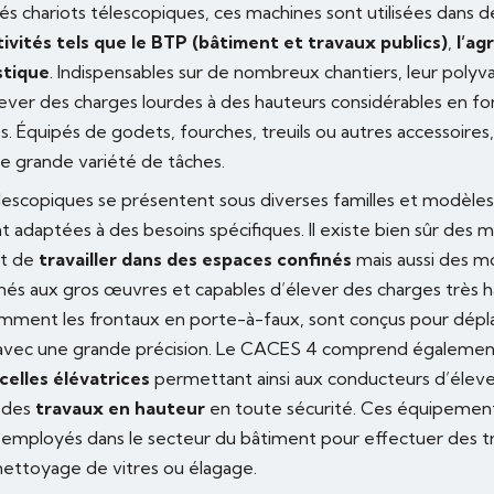
s chariots télescopiques, ces machines sont utilisées dans
ivités tels que le BTP (bâtiment et travaux publics)
,
l’ag
stique
. Indispensables sur de nombreux chantiers, leur polyva
lever des charges lourdes à des hauteurs considérables en fon
. Équipés de godets, fourches, treuils ou autres accessoires,
ne grande variété de tâches.
élescopiques se présentent sous diverses familles et modèles
ont adaptées à des besoins spécifiques. Il existe bien sûr de
nt de
travailler dans des espaces confinés
mais aussi des m
nés aux gros œuvres et capables d’élever des charges très h
mment les frontaux en porte-à-faux, sont conçus pour dépl
avec une grande précision. Le CACES 4 comprend égalemen
celles élévatrices
permettant ainsi aux conducteurs d’éleve
r des
travaux en hauteur
en toute sécurité. Ces équipemen
mployés dans le secteur du bâtiment pour effectuer des t
ettoyage de vitres ou élagage.