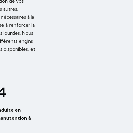
tion de vos
s autres.
nécessaires à la
e à renforcer la
es lourdes. Nous
ifférents engins
s disponibles, et
4
nduite en
manutention à