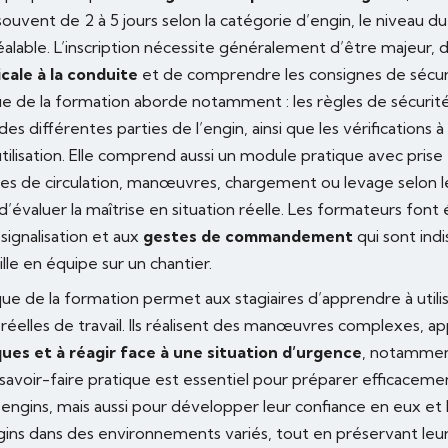
souvent de 2 à 5 jours selon la catégorie d’engin, le niveau d
alable. L’inscription nécessite généralement d’être majeur,
cale à la conduite
et de comprendre les consignes de sécurit
ue de la formation aborde notamment : les règles de sécurité 
s différentes parties de l’engin, ainsi que les vérifications à 
tilisation. Elle comprend aussi un module pratique avec prise
ices de circulation, manœuvres, chargement ou levage selon l
d’évaluer la maîtrise en situation réelle. Les formateurs fon
 signalisation et aux
gestes de commandement
qui sont ind
ille en équipe sur un chantier.
que de la formation permet aux stagiaires d’apprendre à utili
 réelles de travail. Ils réalisent des manœuvres complexes, a
ques et à réagir face à une situation d’urgence
, notammen
savoir-faire pratique est essentiel pour préparer efficacemen
engins, mais aussi pour développer leur confiance en eux et l
ins dans des environnements variés, tout en préservant leur s