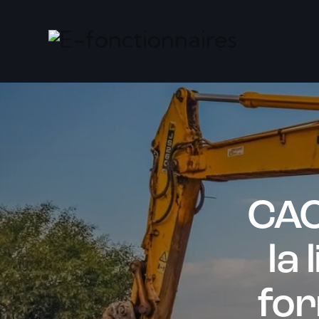
CAC
la 
for