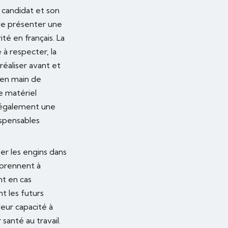
u candidat et son
 de présenter une
é en français. La
à respecter, la
réaliser avant et
 en main de
e matériel
t également une
ispensables
ser les engins dans
pprennent à
t en cas
t les futurs
eur capacité à
anté au travail.