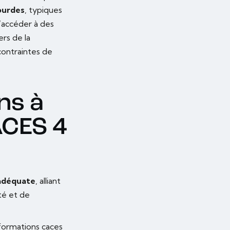
ourdes
, typiques
d’accéder à des
ers de la
contraintes de
ns à
ACES 4
adéquate
, alliant
té et de
 formations caces