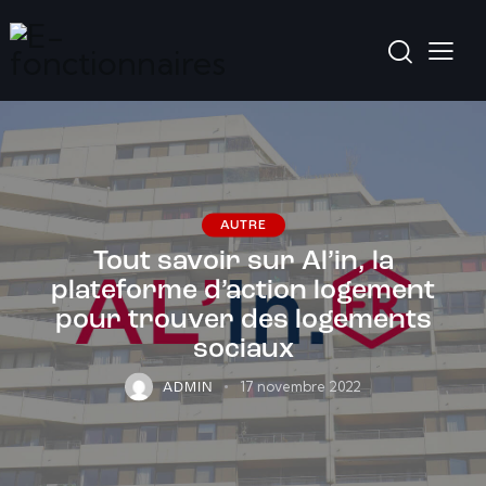
AUTRE
Tout savoir sur Al’in, la
plateforme d’action logement
pour trouver des logements
sociaux
17 novembre 2022
ADMIN