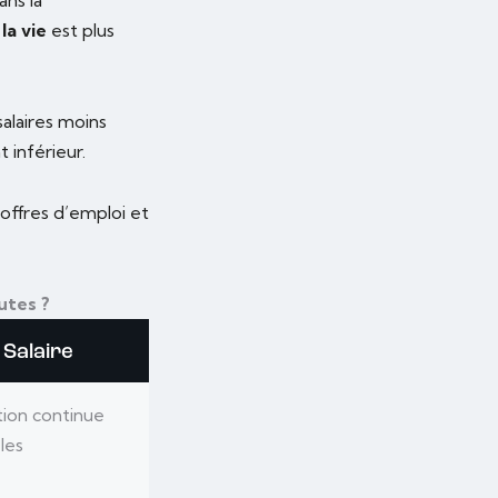
la vie
est plus
salaires moins
 inférieur.
offres d’emploi et
utes ?
 Salaire
tion continue
les