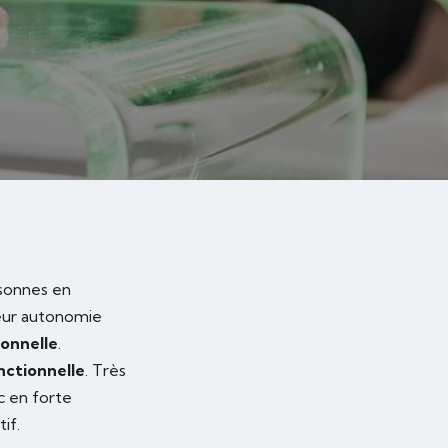
rsonnes en
leur autonomie
ionnelle
.
nctionnelle
. Très
c en forte
if.