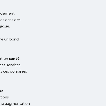
apidement
vies dans des
gique
.
ire un bond
ent en
santé
ces services
ans ces domaines
ue
.
tions
ne augmentation