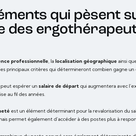
éments qui pèsent su
re des ergothérapeu
ence professionnelle
, la
localisation géographique
ainsi qu
les principaux critères qui détermineront combien gagne un
peut espérer un
salaire de départ
qui augmentera avec l’ex
ise au fil des années.
neté
est un élément déterminant pour la revalorisation du sal
is permet également d’accéder à des postes plus à respons
éographique du poste occupé sera également déterminante da