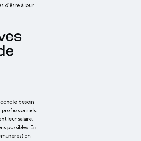
t d’être à jour
ives
 de
donc le besoin
professionnels.
t leur salaire,
s possibles. En
rémunérés) on