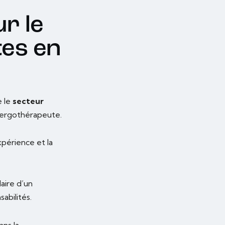
r le
tes en
e le
secteur
 ergothérapeute.
périence et la
aire d’un
abilités.
ns la