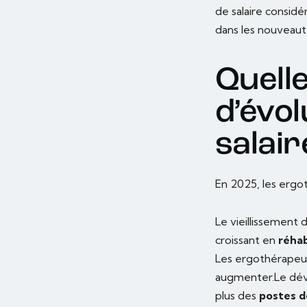
de salaire considé
dans les nouveaut
Quell
d’évol
salair
En 2025, les ergo
Le vieillissement 
croissant en
réhab
Les ergothérapeut
augmenter.Le dév
plus des
postes d