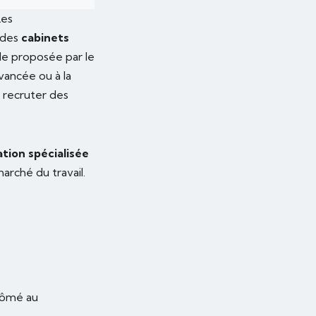
Les
 des
cabinets
lle proposée par le
avancée ou à la
recruter des
ation spécialisée
rché du travail.
plômé au