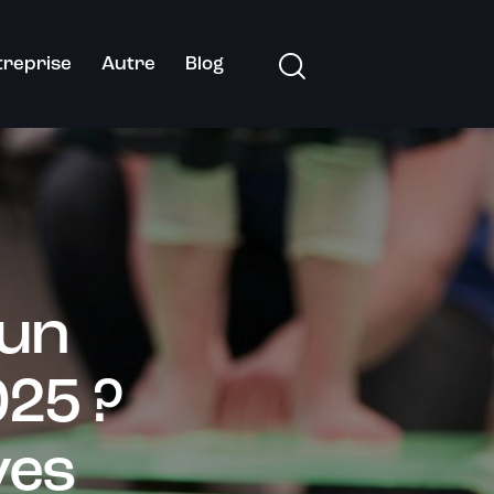
treprise
Autre
Blog
’un
25 ?
ves