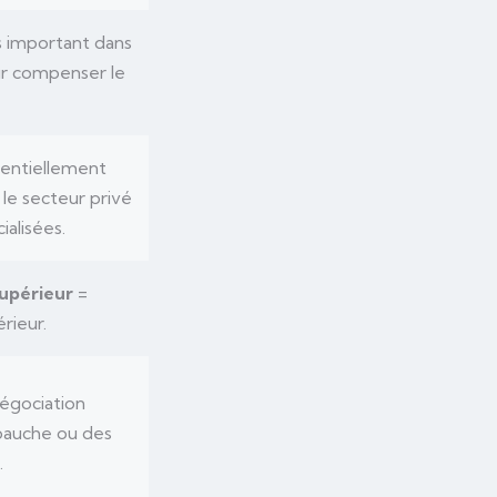
us important dans
our compenser le
tentiellement
 le secteur privé
ialisées.
upérieur
=
rieur.
négociation
mbauche ou des
.