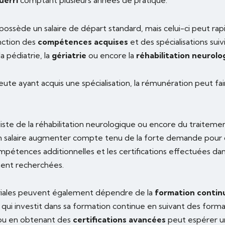
uerri
comptant plusieurs années de pratique.
possède un salaire de départ standard, mais celui-ci peut r
ction des
compétences acquises
et des spécialisations sui
a pédiatrie, la
gériatrie
ou encore la
réhabilitation neurolo
ute ayant acquis une spécialisation, la rémunération peut fa
aliste de la réhabilitation neurologique ou encore du traitem
n salaire augmenter compte tenu de la forte demande pour 
ompétences additionnelles et les certifications effectuées d
ment recherchées.
lariales peuvent également dépendre de la
formation contin
qui investit dans sa formation continue en suivant des forma
ou en obtenant des
certifications avancées
peut espérer u