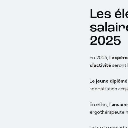
Les él
salai
2025
En 2025, l’
expéri
d’activité
seront 
Le
jeune diplômé
spécialisation acqu
En effet, l’
ancien
ergothérapeute ma
La localisation g