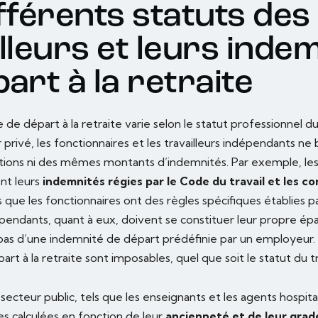
fférents statuts des
lleurs et leurs inde
art à la retraite
 de départ à la retraite varie selon le statut professionnel du 
r privé, les fonctionnaires et les travailleurs indépendants ne
ons ni des mêmes montants d’indemnités. Par exemple, les 
ent leurs
indemnités régies par le Code du travail et les c
is que les fonctionnaires ont des règles spécifiques établies pa
pendants, quant à eux, doivent se constituer leur propre épa
 pas d’une indemnité de départ prédéfinie par un employeur. 
rt à la retraite sont imposables, quel que soit le statut du tra
 secteur public, tels que les enseignants et les agents hospita
s calculées en fonction de leur
ancienneté et de leur grad