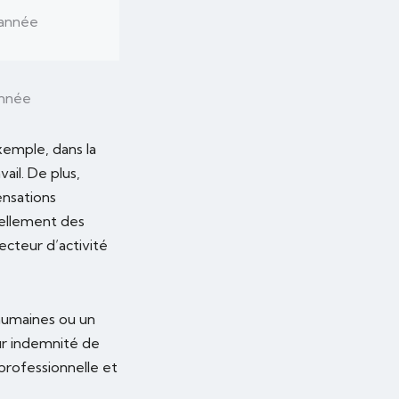
 année
année
xemple, dans la
ail. De plus,
nsations
vellement des
secteur d’activité
 humaines ou un
eur indemnité de
 professionnelle et