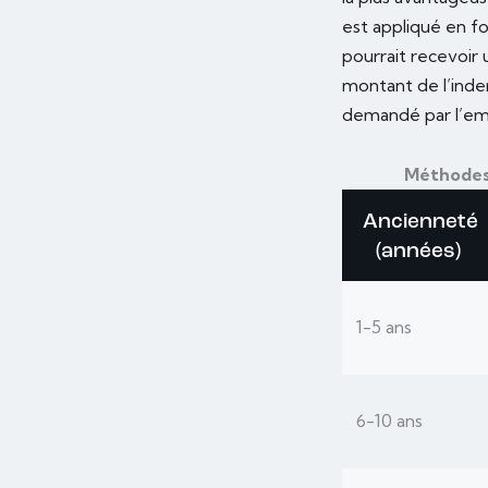
est appliqué en fo
pourrait recevoir
montant de l’indem
demandé par l’em
Méthodes 
Ancienneté
(années)
1-5 ans
6-10 ans