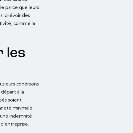
ie parce que leurs
si prévoir des
tivité, comme la
r les
lusieurs conditions
 départ à la
pés soient
enneté minimale
à une indemnité
 d’entreprise.