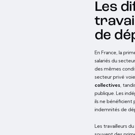
Les di
travai
de dép
En France, la prime
salariés du secteu
des mêmes conditi
secteur privé voi
collectives
, tand
publique. Les indé
ils ne bénéficient
indemnités de dépa
Les travailleurs du
souvent des prime