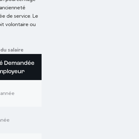
d’ancienneté
ée de service. Le
it volontaire ou
du salaire
té Demandée
mployeur
r année
nnée