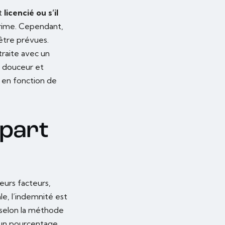
st
licencié ou s’il
 prime. Cependant,
être prévues.
traite avec un
n douceur et
 en fonction de
épart
ieurs facteurs,
le, l’indemnité est
, selon la méthode
, un pourcentage