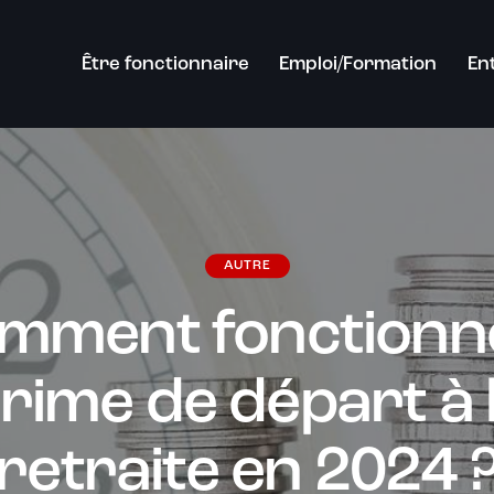
Être fonctionnaire
Emploi/Formation
En
AUTRE
mment fonctionne
rime de départ à 
retraite en 2024 