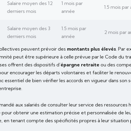
Salaire moyen des 12
1 mois par
1.5 mois par
derniers mois
année
Salaire moyen des 3
1.5 mois par
2 mois par 
derniers mois
année
ollectives peuvent prévoir des
montants plus élevés
. Par e
emnité peut être supérieure à celle prévue par le Code du trav
ses offrent des dispositifs d’
épargne retraite
ou des compe
our encourager les départs volontaires et faciliter le renou
onc essentiel de bien vérifier les accords en vigueur dans son 
entreprise.
mmandé aux salariés de consulter leur service des ressources
ue pour obtenir une estimation précise et personnalisée de l
te, en tenant compte des spécificités propres à leur situation