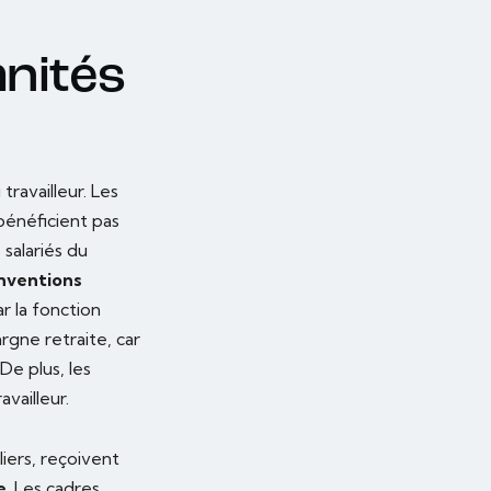
mnités
travailleur. Les
 bénéficient pas
salariés du
onventions
r la fonction
rgne retraite, car
De plus, les
vailleur.
liers, reçoivent
e
. Les cadres