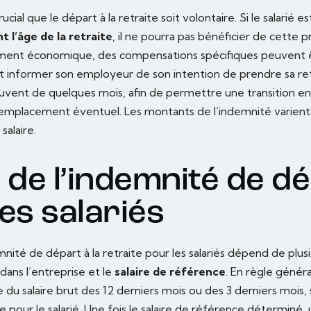
ucial que le départ à la retraite soit volontaire. Si le salarié e
 l’âge de la retraite
, il ne pourra pas bénéficier de cette
iement économique, des compensations spécifiques peuvent 
doit informer son employeur de son intention de prendre sa re
souvent de quelques mois, afin de permettre une transition e
 remplacement éventuel. Les montants de l’indemnité varient
salaire.
 de l’indemnité de d
es salariés
emnité de départ à la retraite pour les salariés dépend de plus
dans l’entreprise et le
salaire de référence
. En règle généra
se du salaire brut des 12 derniers mois ou des 3 derniers mois
e pour le salarié. Une fois le salaire de référence déterminé