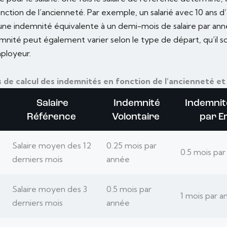
nction de l’ancienneté. Par exemple, un salarié avec 10 ans 
 une indemnité équivalente à un demi-mois de salaire par ann
nité peut également varier selon le type de départ, qu’il so
ployeur.
de calcul des indemnités en fonction de l’ancienneté et 
Salaire
Indemnité
Indemni
Référence
Volontaire
par E
Salaire moyen des 12
0.25 mois par
0.5 mois pa
derniers mois
année
Salaire moyen des 3
0.5 mois par
1 mois par a
derniers mois
année