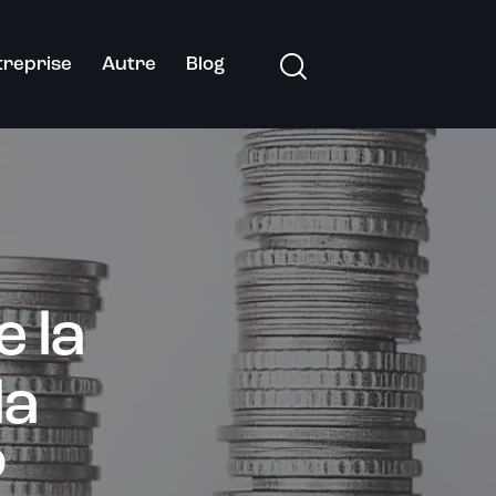
treprise
Autre
Blog
 la
la
?