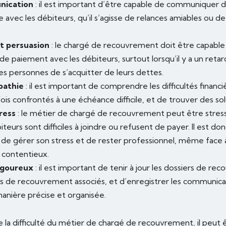
nication
: il est important d’être capable de communiquer d
avec les débiteurs, qu’il s’agisse de relances amiables ou d
t persuasion
: le chargé de recouvrement doit être capable
e paiement avec les débiteurs, surtout lorsqu’il y a un reta
es personnes de s’acquitter de leurs dettes.
pathie
: il est important de comprendre les difficultés financ
ois confrontés à une échéance difficile, et de trouver des so
ress
: le métier de chargé de recouvrement peut être stre
iteurs sont difficiles à joindre ou refusent de payer. Il est d
 de gérer son stress et de rester professionnel, même face 
contentieux.
igoureux
: il est important de tenir à jour les dossiers de re
ais de recouvrement associés, et d’enregistrer les communica
anière précise et organisée.
 la difficulté du métier de chargé de recouvrement, il peut 