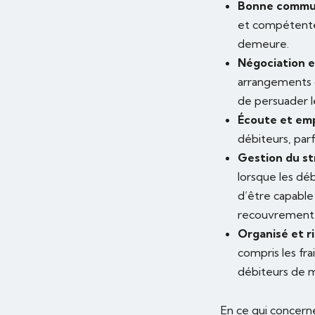
Bonne commu
et compétente 
demeure.
Négociation e
arrangements d
de persuader l
Écoute et em
débiteurs, parf
Gestion du st
lorsque les déb
d’être capable
recouvrement 
Organisé et r
compris les fr
débiteurs de m
En ce qui concerne