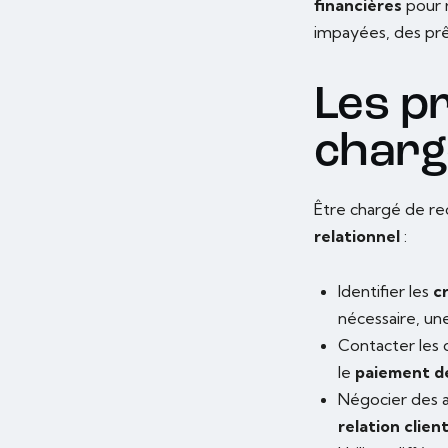
financières
pour 
impayées, des prê
Les p
charg
Être chargé de r
relationnel
:
Identifier les
c
nécessaire, une
Contacter les 
le
paiement d
Négocier des 
relation clien