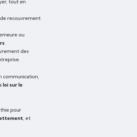
yer, tout en
ce de recouvrement
 demeure ou
rs
.
ouvrement des
treprise.
en communication,
la
loi sur le
thie pour
ettement
, et