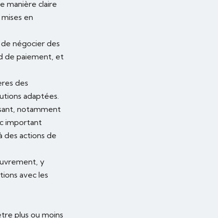
e manière claire
e mises en
 de négocier des
rd de paiement, et
ières des
lutions adaptées.
ssant, notamment
onc important
à des actions de
couvrement, y
tions avec les
être plus ou moins