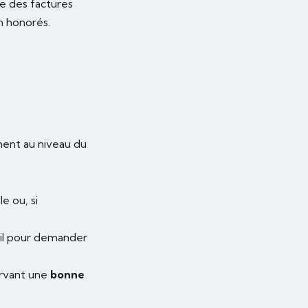
e des factures
n honorés.
ent au niveau du
e ou, si
ail pour demander
ervant une
bonne