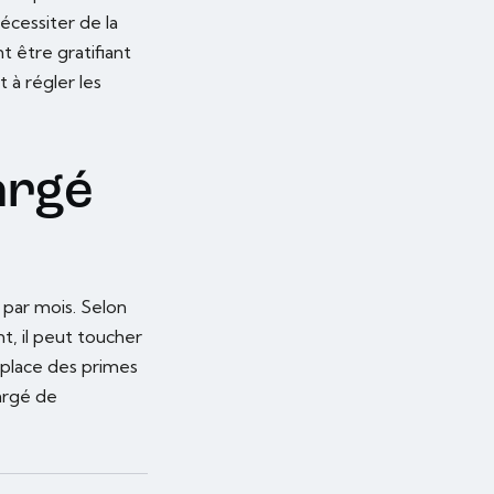
nécessiter de la
t être gratifiant
 à régler les
argé
par mois. Selon
, il peut toucher
 place des primes
argé de