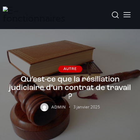
AUTRE
Qu’est-ce que la résiliation
judiciaire d’un contrat de travail
?
3 janvier 2025
ADMIN