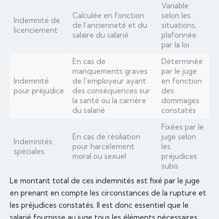
Variable
Calculée en fonction
selon les
Indemnité de
de l’ancienneté et du
situations,
licenciement
salaire du salarié
plafonnée
par la loi
En cas de
Déterminée
manquements graves
par le juge
Indemnité
de l’employeur ayant
en fonction
pour préjudice
des conséquences sur
des
la santé ou la carrière
dommages
du salarié
constatés
Fixées par le
En cas de résiliation
juge selon
Indemnités
pour harcèlement
les
spéciales
moral ou sexuel
préjudices
subis
Le montant total de ces indemnités est fixé par le juge
en prenant en compte les circonstances de la rupture et
les préjudices constatés. Il est donc essentiel que le
salarié fournisse au juge tous les éléments nécessaires